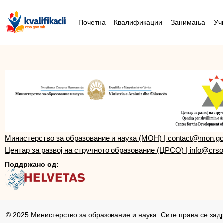
Почетна
Квалификации
Занимања
Уч
Министерство за образование и наука (МОН)
|
contact@mon.g
Центар за развој на стручното образование (ЦРСО)
|
info@crso
Поддржано од:
© 2025 Министерство за образование и наука. Сите права се зад