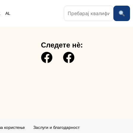
K
AL
Следете нè:
за користењe
Заслуги и благодарност