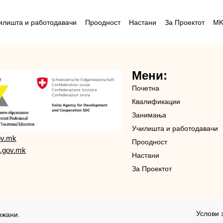
илишта и работодавачи
Проодност
Настани
За Проектот
M
Мени:
Почетна
Квалификации
Занимања
Училишта и работодавачи
ov.mk
Проодност
.gov.mk
Настани
За Проектот
Услови 
ржани.