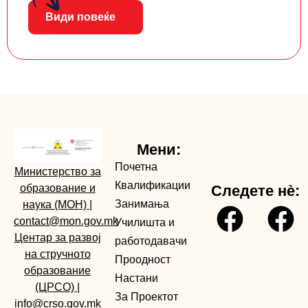
Види повеќе
Мени:
Почетна
Министерство за
Квалификации
образование и
Следете нè:
Занимања
наука (МОН)
|
contact@mon.gov.mk
Училишта и
Центар за развој
работодавачи
на стручното
Проодност
образование
Настани
(ЦРСО)
|
За Проектот
info@crso.gov.mk