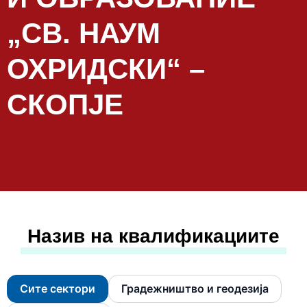
„СВ. НАУМ
ОХРИДСКИ“ –
СКОПЈЕ
Назив на квалификациите
Сите сектори
Градежништво и геодезија