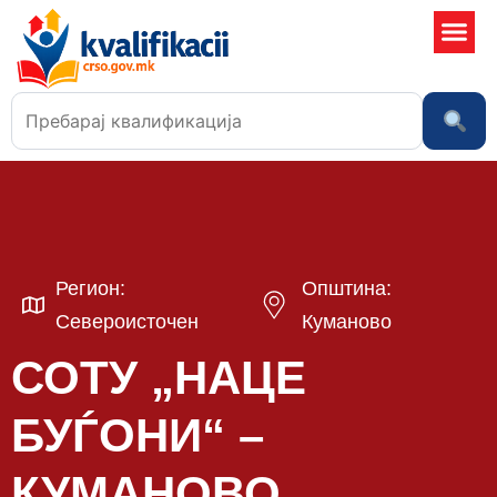
Училишта
Регион:
Општина:
Североисточен
Куманово
СОТУ „НАЦЕ
БУЃОНИ“ –
КУМАНОВО