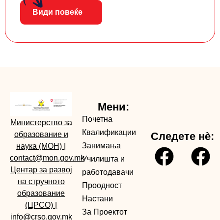
Види повеќе
Мени:
Почетна
Министерство за
Квалификации
образование и
Следете нè:
Занимања
наука (МОН)
|
contact@mon.gov.mk
Училишта и
Центар за развој
работодавачи
на стручното
Проодност
образование
Настани
(ЦРСО)
|
За Проектот
info@crso.gov.mk