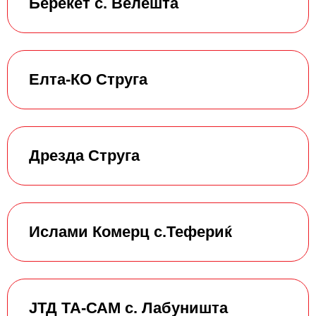
Береќет с. Велешта
Елта-КО Струга
Дрезда Струга
Ислами Комерц с.Тефериќ
ЈТД ТА-САМ с. Лабуништа