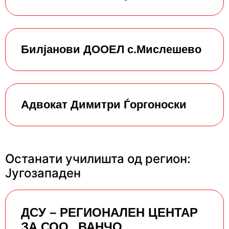
Билјанови ДООЕЛ с.Мислешево
Адвокат Димитри Ѓоргоноски
Останати училишта од регион:
Југозападен
ДСУ – РЕГИОНАЛЕН ЦЕНТАР
ЗА СОО „ВАНЧО