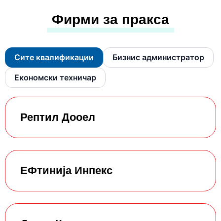
Фирми за пракса
Сите квалификации
Бизнис администратор
Економски техничар
Рептил Дооел
ЕФтинија Инпекс