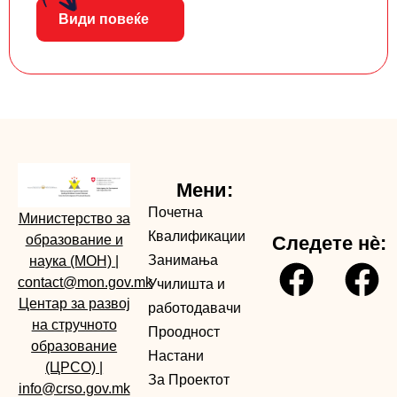
Види повеќе
Мени:
Почетна
Министерство за
Квалификации
образование и
Следете нè:
Занимања
наука (МОН)
|
contact@mon.gov.mk
Училишта и
Центар за развој
работодавачи
на стручното
Проодност
образование
Настани
(ЦРСО)
|
За Проектот
info@crso.gov.mk