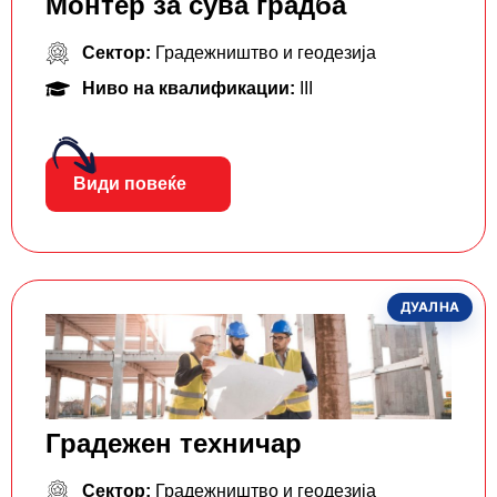
Монтер за сува градба
Сектор:
Градежништво и геодезија
Ниво на квалификации:
III
Види повеќе
ДУАЛНА
Градежен техничар
Сектор:
Градежништво и геодезија