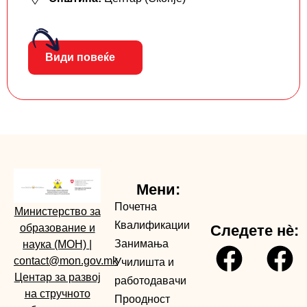
Види повеќе
Мени:
Почетна
Министерство за
Квалификации
образование и
Следете нè:
Занимања
наука (МОН)
|
contact@mon.gov.mk
Училишта и
Центар за развој
работодавачи
на стручното
Проодност