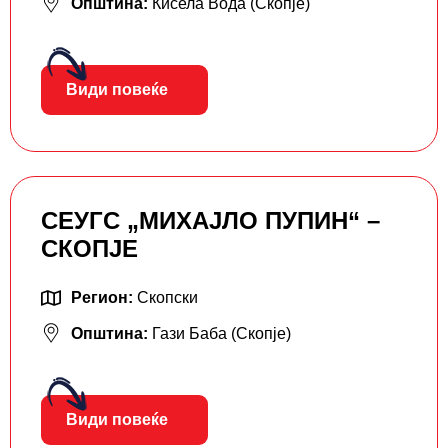
Општина:
Кисела Вода (Скопје)
Види повеќе
СЕУГС „МИХАЈЛО ПУПИН“ –
СКОПЈЕ
Регион:
Скопски
Општина:
Гази Баба (Скопје)
Види повеќе