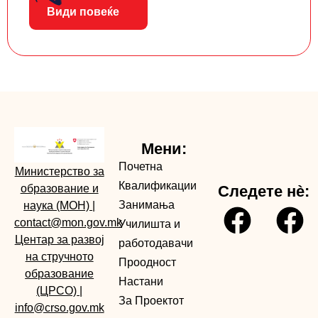
Види повеќе
Мени:
Почетна
Министерство за
Квалификации
образование и
Следете нè:
Занимања
наука (МОН)
|
contact@mon.gov.mk
Училишта и
Центар за развој
работодавачи
на стручното
Проодност
образование
Настани
(ЦРСО)
|
За Проектот
info@crso.gov.mk