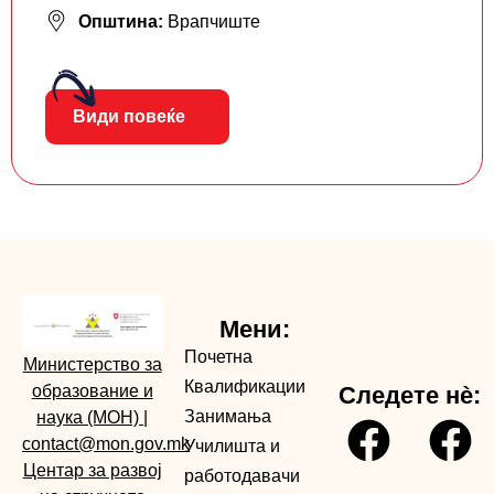
Општина:
Врапчиште
Види повеќе
Мени:
Почетна
Министерство за
Квалификации
образование и
Следете нè:
Занимања
наука (МОН)
|
contact@mon.gov.mk
Училишта и
Центар за развој
работодавачи