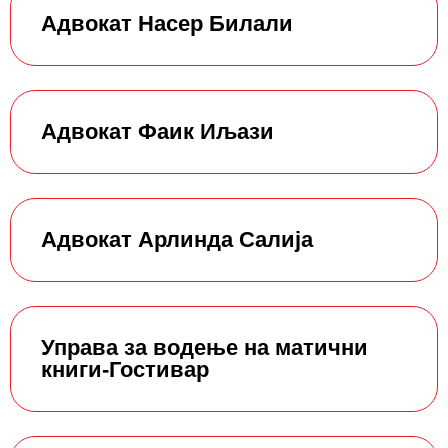
Адвокат Насер Билали
Адвокат Фаик Иљази
Адвокат Арлинда Салија
Управа за водење на матични
книги-Гостивар