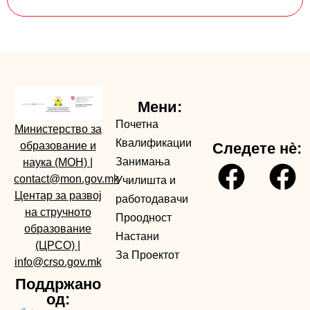
Мени:
Почетна
Министерство за
Квалификации
образование и
Следете нè:
Занимања
наука (МОН)
|
contact@mon.gov.mk
Училишта и
Центар за развој
работодавачи
на стручното
Проодност
образование
Настани
(ЦРСО)
|
За Проектот
info@crso.gov.mk
Поддржано
од: