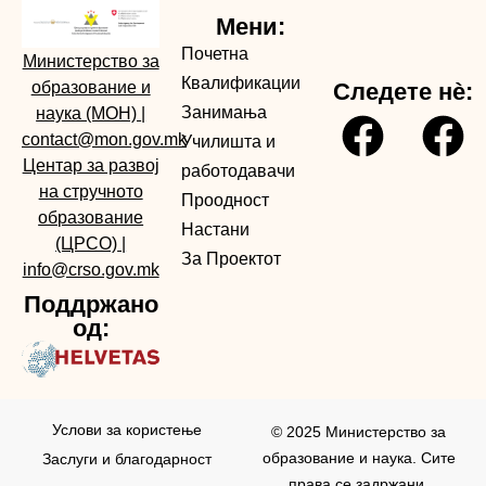
Мени:
Почетна
Министерство за
Квалификации
образование и
Следете нè:
Занимања
наука (МОН)
|
contact@mon.gov.mk
Училишта и
Центар за развој
работодавачи
на стручното
Проодност
образование
Настани
(ЦРСО)
|
За Проектот
info@crso.gov.mk
Поддржано
од:
Услови за користењe
© 2025 Министерство за
образование и наука. Сите
Заслуги и благодарност
права се задржани.