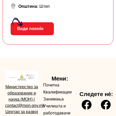
Општина:
Штип
Види повеќе
Мени:
Почетна
Министерство за
Квалификации
образование и
Следете нè:
Занимања
наука (МОН)
|
contact@mon.gov.mk
Училишта и
Центар за развој
работодавачи