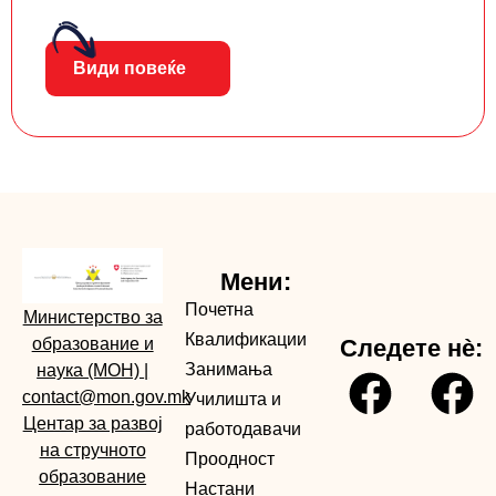
Види повеќе
Мени:
Почетна
Министерство за
Квалификации
образование и
Следете нè:
Занимања
наука (МОН)
|
contact@mon.gov.mk
Училишта и
Центар за развој
работодавачи
на стручното
Проодност
образование
Настани