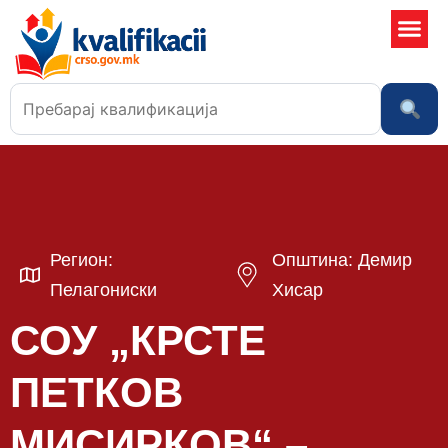
Училишта
Регион:
Општина: Демир
Пелагониски
Хисар
СОУ „КРСТЕ
ПETКОВ
МИСИРКОВ“ –