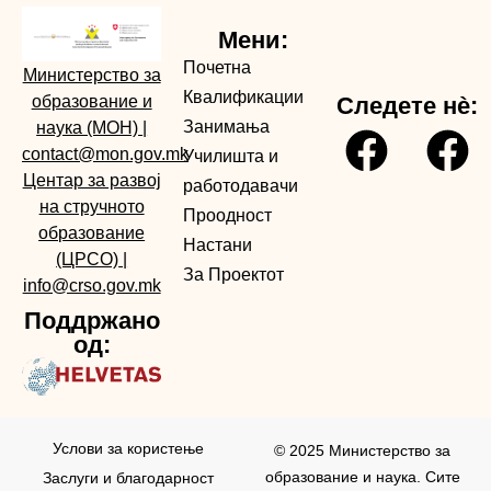
Мени:
Почетна
Министерство за
Квалификации
образование и
Следете нè:
Занимања
наука (МОН)
|
contact@mon.gov.mk
Училишта и
Центар за развој
работодавачи
на стручното
Проодност
образование
Настани
(ЦРСО)
|
За Проектот
info@crso.gov.mk
Поддржано
од:
Услови за користењe
© 2025 Министерство за
образование и наука. Сите
Заслуги и благодарност