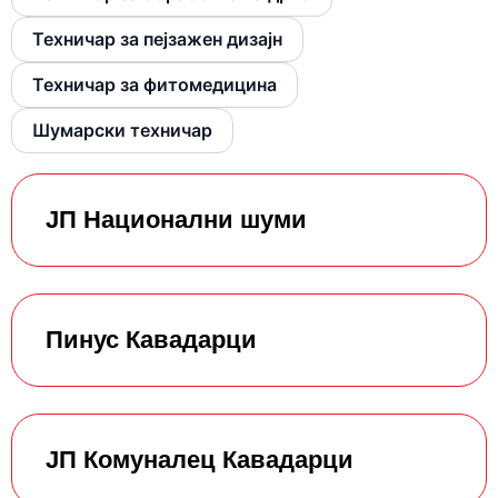
Техничар за пејзажен дизајн
Техничар за фитомедицина
Шумарски техничар
ЈП Национални шуми
Пинус Кавадарци
ЈП Комуналец Кавадарци