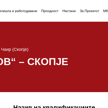
илишта и работодавачи
Проодност
Настани
За Проектот
M
Чаир (Скопје)
В“ – СКОПЈЕ
Назив на квалификациите