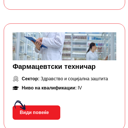
Фармацевтски тeхничар
Сектор:
Здравство и социјална заштита
Ниво на квалификации:
IV
Види повеќе