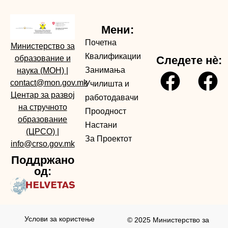
Мени:
Почетна
Министерство за
Квалификации
образование и
Следете нè:
Занимања
наука (МОН)
|
contact@mon.gov.mk
Училишта и
Центар за развој
работодавачи
на стручното
Проодност
образование
Настани
(ЦРСО)
|
За Проектот
info@crso.gov.mk
Поддржано
од:
Услови за користењe
© 2025 Министерство за