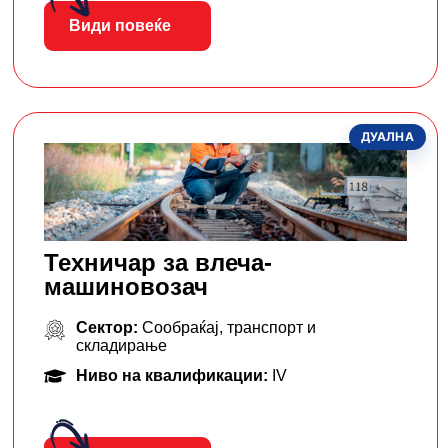
Види повеќе
ДУАЛНА
Техничар за влеча-
машиновозач
Сектор:
Сообраќај, транспорт и
складирање
Ниво на квалификации:
IV