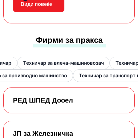
Види повеќе
Фирми за пракса
ничар
Техничар за влеча-машиновозач
Техничар
р за производно машинство
Техничар за транспорт 
РЕД ШПЕД Дооел
ЈП за Железничка