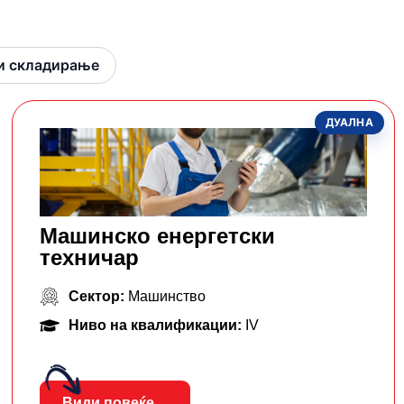
 и складирање
ДУАЛНА
Машинско енергетски
техничар
Сектор:
Машинство
Ниво на квалификации:
IV
Види повеќе