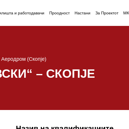
илишта и работодавачи
Проодност
Настани
За Проектот
M
 Аеродром (Скопје)
СКИ“ – СКОПЈЕ
Назив на квалификациите