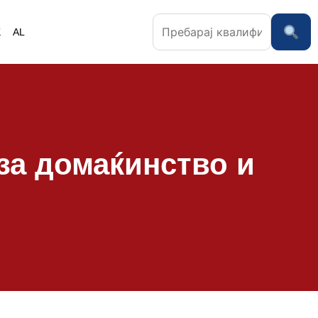
K
AL
за домаќинство и