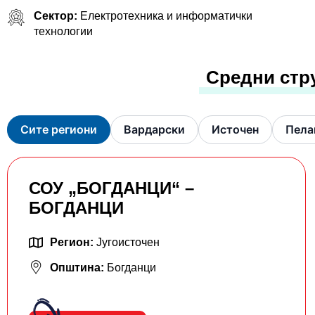
Сектор:
Електротехника и информатички
технологии
Средни стр
Сите региони
Вардарски
Источен
Пела
СОУ „БОГДАНЦИ“ –
БОГДАНЦИ
Регион:
Југоисточен
Општина:
Богданци