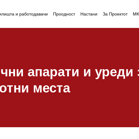
илишта и работодавачи
Проодност
Настани
За Проектот
M
чни апарати и уреди 
ботни места