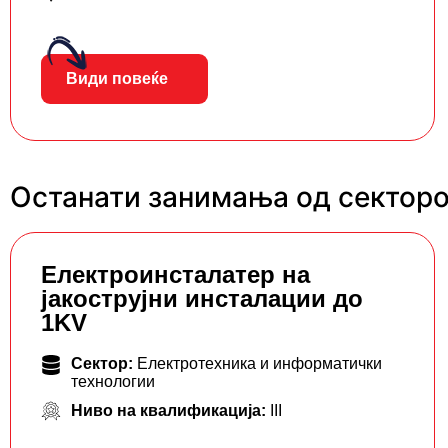
Види повеќе
Останати занимања од секторо
Eлектроинсталатер на
јакострујни инсталации до
1KV
Сектор:
Електротехника и информатички
технологии
Ниво на квалификација:
III