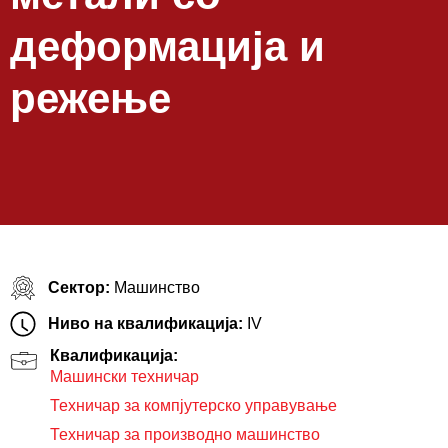
деформација и
режење
Сектор:
Машинство
Ниво на квалификација:
IV
Квалификација:
Машински техничар
Техничар за компјутерско управување
Техничар за производно машинство