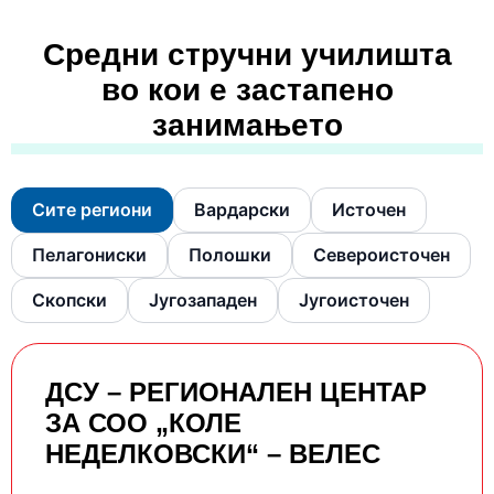
Средни стручни училишта
во кои е застапено
занимањето
Сите региони
Вардарски
Источен
Пелагониски
Полошки
Североисточен
Скопски
Југозападен
Југоисточен
ДСУ – РЕГИОНАЛЕН ЦЕНТАР
ЗА СОО „КОЛЕ
НЕДЕЛКОВСКИ“ – ВЕЛЕС