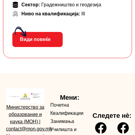
Сектор:
Градежништво и геодезија
Ниво на квалификација:
III
Види повеќе
Мени:
Почетна
Министерство за
Квалификации
образование и
Следете нè:
Занимања
наука (МОН)
|
contact@mon.gov.mk
Училишта и