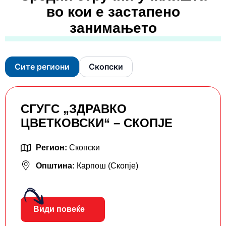
во кои е застапено
занимањето
Сите региони
Скопски
СГУГС „ЗДРАВКО
ЦВЕТКОВСКИ“ – СКОПЈЕ
Регион:
Скопски
Општина:
Карпош (Скопје)
Види повеќе