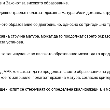
е и Законот за високото образование.
одишно траење полагаат државна матура и/или државна стр
ното образование со двегодишно, односно со тригодишно т
авна стручна матура, можат да го продолжат своето образ
та установа.
 за запишување во високото образование можат да го про
д МРК кои сакаат да го продолжат своето образование на д
кое го завршиле, полагаат државна матура, согласно крите
ен испит се стекнуваат со определена квалификација и мож