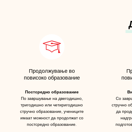
Продолжување во
П
повисоко образование
пов
Постсредно образование
В
По завршување на двегодишно,
Со завр
тригодишно или четиригодишно
стручно о
стручно образование, учениците
да прод
имаат можност да продолжат со
надгр
постсредно образование.
подгото