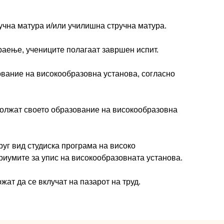
учна матура и/или училишна стручна матура.
раење, учениците полагаат завршен испит.
ование на високообразовна установа, согласно
должат своето образование на високообразовна
руг вид студиска програма на високо
риумите за упис на високообразовната установа.
ат да се вклучат на пазарот на труд.