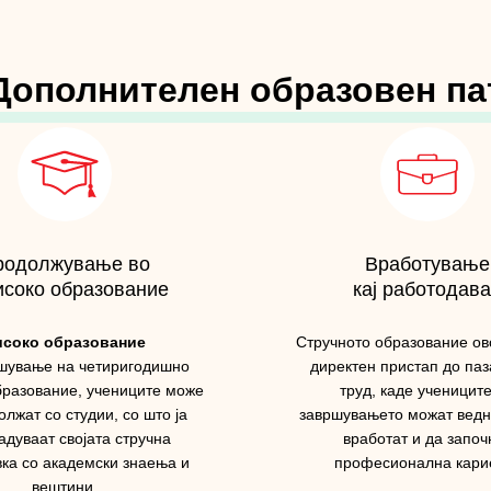
Дополнителен образовен па
родолжување во
Вработување
исоко образование
кај работодава
исоко образование
Стручното образование о
шување на четиригодишно
директен пристап до паз
бразование, учениците може
труд, каде ученицит
олжат со студии, со што ја
завршувањето можат ведн
адуваат својата стручна
вработат и да започ
вка со академски знаења и
професионална кари
вештини.