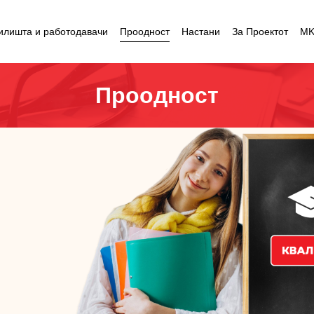
илишта и работодавачи
Проодност
Настани
За Проектот
M
Проодност