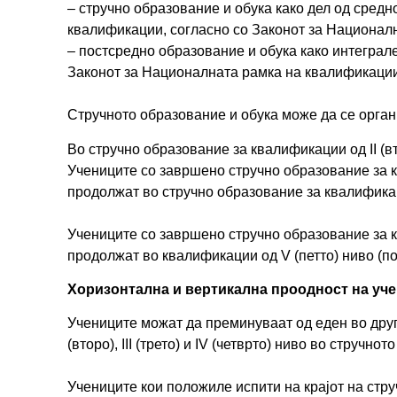
– стручно образование и обука како дел од средно
квалификации, согласно со Законот за Национал
– постсредно образование и обука како интеграл
Законот за Националната рамка на квалификации
Стручното образование и обука може да се орган
Во стручно образование за квалификации од II (вт
Учениците со завршено стручно образование за кв
продолжат во стручно образование за квалификаци
Учениците со завршено стручно образование за кв
продолжат во квалификации од V (петто) ниво (по
Хоризонтална и вертикална проодност на уче
Учениците можат да преминуваат од еден во друг 
(второ), III (трето) и IV (четврто) ниво во стручн
Учениците кои положиле испити на крајот на стру