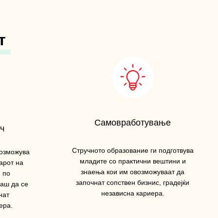
т
Самовработување
ч
Стручното образование ги подготвува
возможува
младите со практични вештини и
арот на
знаења кои им овозможуваат да
е по
започнат сопствен бизнис, градејќи
аш да се
независна кариера.
нат
ера.