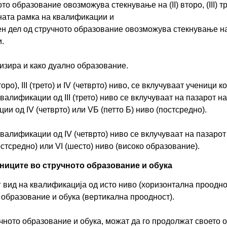
то образование овозможува стекнување на (II) второ, (III) тр
ната рамка на квалификации и
ен дел од стручното образование овозможува стекнување на
.
изира и како дуално образование.
оро), III (трето) и IV (четврто) ниво, се вклучуваат учениц
алификации од III (трето) ниво се вклучуваат на пазарот н
и од IV (четврто) или VБ (петто Б) ниво (постсредно).
алификации од IV (четврто) ниво се вклучуваат на пазарот
стсредно) или VI (шесто) ниво (високо образование).
ниците во стручното образование и обука
вид на квалификација од исто ниво (хоризонтална прооднос
ото образование и обука (вертикална проодност).
чното образование и обука, можат да го продолжат своето о