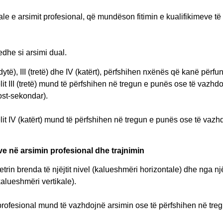
le e arsimit profesional, që mundëson fitimin e kualifikimeve të n
edhe si arsimi dual.
ytë), III (tretë) dhe IV (katërt), përfshihen nxënës që kanë përfun
lit III (tretë) mund të përfshihen në tregun e punës ose të vazhd
ost-sekondar).
it IV (katërt) mund të përfshihen në tregun e punës ose të vazhdo
e në arsimin profesional dhe trajnimin
rin brenda të njëjtit nivel (kalueshmëri horizontale) dhe nga një ni
kalueshmëri vertikale).
profesional mund të vazhdojnë arsimin ose të përfshihen në treg