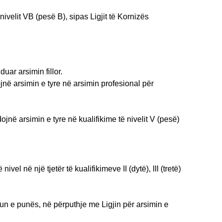
ivelit VB (pesë B), sipas Ligjit të Kornizës
duar arsimin fillor.
ojnë arsimin e tyre në arsimin profesional për
jnë arsimin e tyre në kualifikime të nivelit V (pesë)
vel në një tjetër të kualifikimeve II (dytë), III (tretë)
un e punës, në përputhje me Ligjin për arsimin e