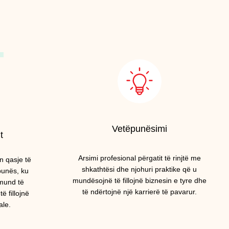
Vetëpunësimi
t
Arsimi profesional përgatit të rinjtë me
n qasje të
shkathtësi dhe njohuri praktike që u
punës, ku
mundësojnë të fillojnë biznesin e tyre dhe
 mund të
të ndërtojnë një karrierë të pavarur.
 fillojnë
ale.