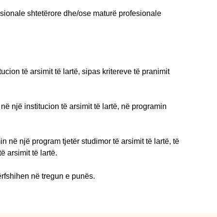
esionale shtetërore dhe/ose maturë profesionale
on të arsimit të lartë, sipas kritereve të pranimit
 një institucion të arsimit të lartë, në programin
ë një program tjetër studimor të arsimit të lartë, të
 arsimit të lartë.
ërfshihen në tregun e punës.