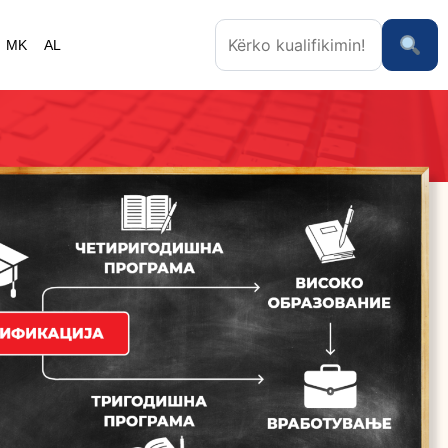
MK
AL