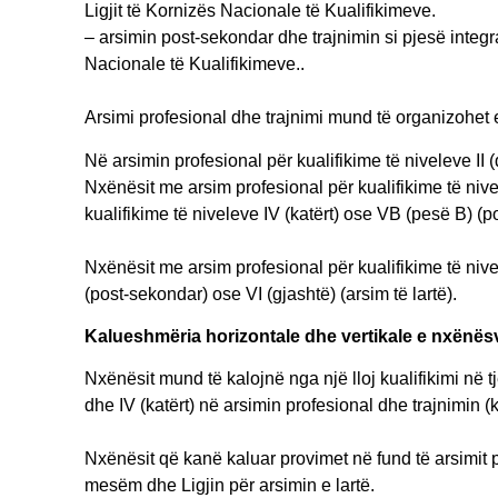
Ligjit të Kornizës Nacionale të Kualifikimeve.
– arsimin post-sekondar dhe trajnimin si pjesë integra
Nacionale të Kualifikimeve..
Arsimi profesional dhe trajnimi mund të organizohet 
Në arsimin profesional për kualifikime të niveleve II (d
Nxënësit me arsim profesional për kualifikime të nive
kualifikime të niveleve IV (katërt) ose VB (pesë B) (p
Nxënësit me arsim profesional për kualifikime të nivel
(post-sekondar) ose VI (gjashtë) (arsim të lartë).
Kalueshmëria horizontale dhe vertikale e nxënësv
Nxënësit mund të kalojnë nga një lloj kualifikimi në tjet
dhe IV (katërt) në arsimin profesional dhe trajnimin (
Nxënësit që kanë kaluar provimet në fund të arsimit 
mesëm dhe Ligjin për arsimin e lartë.