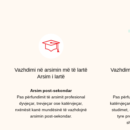
Vazhdimi në arsimin më të lartë
Vazhdimi
Arsim i lartë
Arsim post-sekondar
Pas përfundimit të arsimit profesional
Pas përfu
dyvjeçar, trevjeçar ose katërvjeçar,
katërvjeça
nxënësit kanë mundësinë të vazhdojnë
studimet, 
arsimin post-sekondar.
tyre p
s