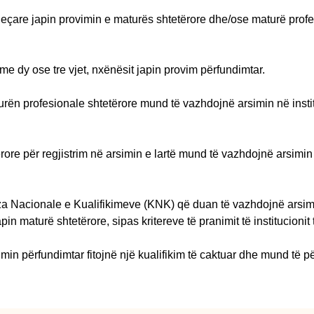
vjeçare japin provimin e maturës shtetërore dhe/ose maturë prof
l me dy ose tre vjet, nxënësit japin provim përfundimtar.
n profesionale shtetërore mund të vazhdojnë arsimin në instituci
re për regjistrim në arsimin e lartë mund të vazhdojnë arsimin në
a Nacionale e Kualifikimeve (KNK) që duan të vazhdojnë arsimin n
maturë shtetërore, sipas kritereve të pranimit të institucionit të
in përfundimtar fitojnë një kualifikim të caktuar dhe mund të p