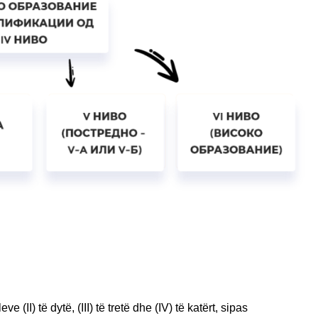
II) të dytë, (III) të tretë dhe (IV) të katërt, sipas