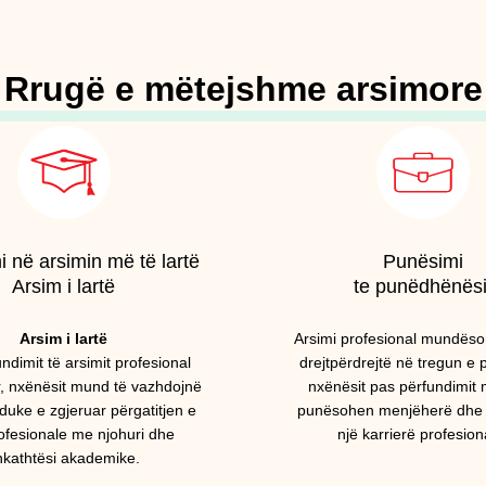
Rrugë e mëtejshme arsimore
 në arsimin më të lartë
Punësimi
Arsim i lartë
te punëdhënësi
Arsim i lartë
Arsimi profesional mundëso
ndimit të arsimit profesional
drejtpërdrejtë në tregun e 
r, nxënësit mund të vazhdojnë
nxënësit pas përfundimit
duke e zgjeruar përgatitjen e
punësohen menjëherë dhe të
rofesionale me njohuri dhe
një karrierë profesion
hkathtësi akademike.