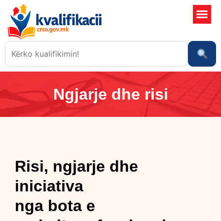
Shkollat 
Sistemi i kali
Ngjarje dhe risi
Ngjarje dhe risi
Risi, ngjarje dhe
iniciativa
nga bota e