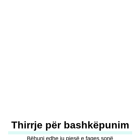
profesionale
23.10.2025
Për këtë qëllim, Qeveria dhe Ministria e Arsimit
dhe Shkencës rritën numrin e bursave për
arsimin dual...
Shih më tepër! →
Thirrje për bashkëpunim
Bëhuni edhe ju pjesë e faqes sonë