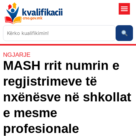
Shkollat 
Sistemi i kali
Ngjarje dhe risi
NGJARJE
MASH rrit numrin e
regjistrimeve të
nxënësve në shkollat
e mesme
profesionale