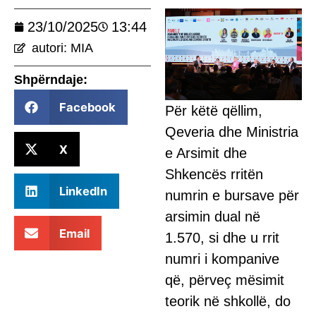
23/10/2025
13:44
autori: MIA
Shpërndaje:
Facebook
Për këtë qëllim,
Qeveria dhe Ministria
X
e Arsimit dhe
Shkencës rritën
LinkedIn
numrin e bursave për
arsimin dual në
Email
1.570, si dhe u rrit
numri i kompanive
që, përveç mësimit
teorik në shkollë, do