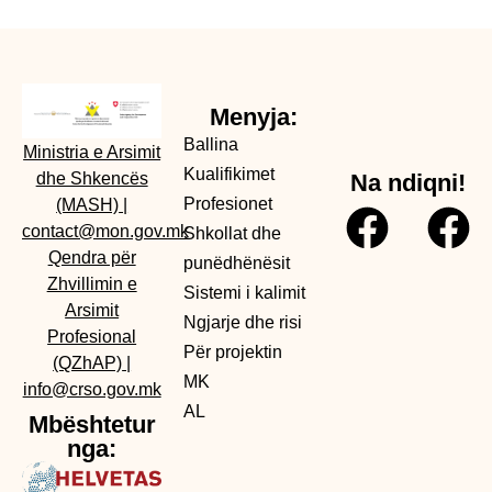
Menyja:
Ballina
Ministria e Arsimit
Kualifikimet
dhe Shkencës
Na ndiqni!
Profesionet
(MASH)
|
contact@mon.gov.mk
Shkollat dhe
Qendra për
punëdhënësit
Zhvillimin e
Sistemi i kalimit
Arsimit
Ngjarje dhe risi
Profesional
Për projektin
(QZhAP)
|
MK
info@crso.gov.mk
AL
Mbështetur
nga: