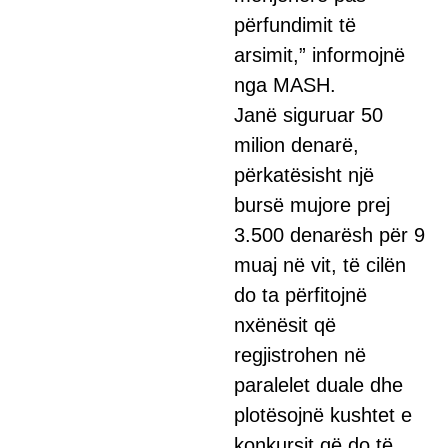
përfundimit të
arsimit,” informojnë
nga MASH.
Janë siguruar 50
milion denarë,
përkatësisht një
bursë mujore prej
3.500 denarësh për 9
muaj në vit, të cilën
do ta përfitojnë
nxënësit që
regjistrohen në
paralelet duale dhe
plotësojnë kushtet e
konkursit që do të