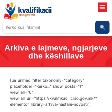
Shkollat 
Sistemi i kali
Ngjarje dhe risi
Arkiva e lajmeve, ngjarjeve
dhe këshillave
[ue_unified_filter taxonomy="category"
placeholder="Kërko..." show_posts="1"
view_all="0"
view_all_url="https://kvalifikacii.crso.gov.mk/?
elementor_library=arhiva-nastani-novosti"]