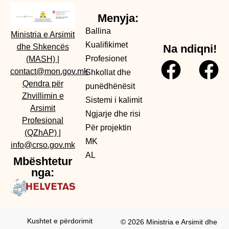
Menyja:
Ballina
Ministria e Arsimit
Kualifikimet
dhe Shkencës
Na ndiqni!
Profesionet
(MASH)
|
contact@mon.gov.mk
Shkollat dhe
Qendra për
punëdhënësit
Zhvillimin e
Sistemi i kalimit
Arsimit
Ngjarje dhe risi
Profesional
Për projektin
(QZhAP)
|
MK
info@crso.gov.mk
AL
Mbështetur
nga:
Kushtet e përdorimit
© 2026 Ministria e Arsimit dhe