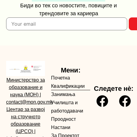
Биди во тек со новостите, повиците и
трендовите за кариера
Мени:
Почетна
Министерство за
Квалификации
образование и
Следете нè:
Занимања
наука (МОН)
|
contact@mon.gov.mk
Училишта и
Центар за развој
работодавачи
на стручното
Проодност
образование
Настани
(ЦРСО)
|
За Проектот