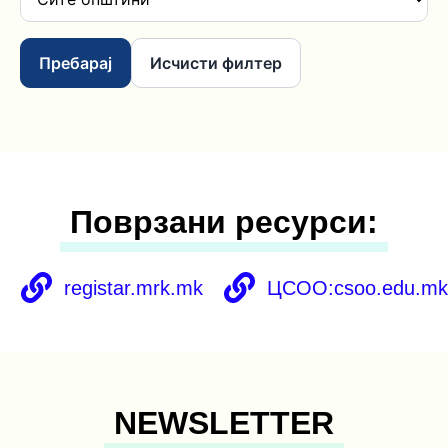
Пребарај
Исчисти филтер
Поврзани ресурси:
registar.mrk.mk
ЦСОО:csoo.edu.m
NEWSLETTER