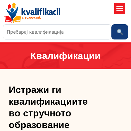
Училишта 
Квалификации
Истражи ги
квалификациите
во стручното
образование