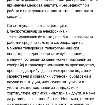
применува мерки за заштита и безбедност при
работа и почитување на заштитата на животната
средина.
Со стекнување на квалификацијата
Електротехничар за електроника и
телекомуникации ќе може да работи во различни
работни средини како што се: оператори на
мобилна телефонија, телекомуникациски
оператори, радиотелевизиски куќи и станици,
медиуми, установи за јавни услуги, компании за
сообраќај и транспорт, компании за производство,
пренос и дистрибуција на електронски податоци,
здравствени и социјални установи, образовни и
научни институции, институции за туризам и
угостителство, компании за земјоделие и
хортикултура, филмска индустрија и други, а може
да развива и сопствен бизнис. Исто така, ќе може
да извршува работни задачи како: Техничар за