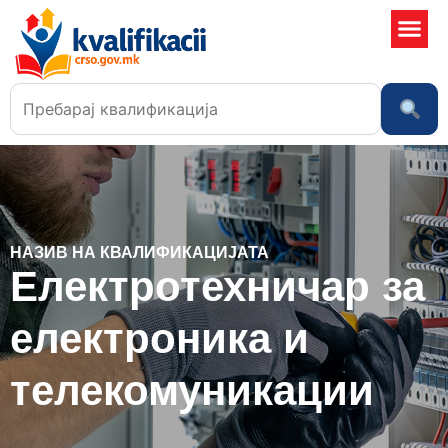
Училишта
НАЗИВ НА КВАЛИФИКАЦИЈАТА
Електротехничар за
електроника и
телекомуникации