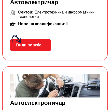
Aвтоелектричар
Сектор:
Електротехника и информатички
технологии
Ниво на квалификации:
II
Види повеќе
Автоелектроничар