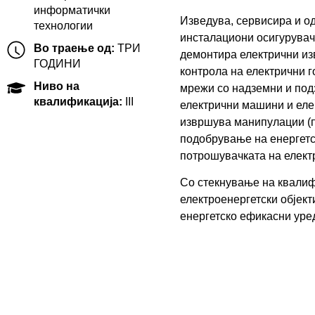
информатички
Изведува, сервисира и од
технологии
инсталациони осигурувачи
Во траење од:
ТРИ
демонтира електрични из
ГОДИНИ
контрола на електрични 
Ниво на
мрежи со надземни и под
квалификација:
III
електрични машини и елек
извршува манипулации (пр
подобрување на енергетск
потрошувачката на елект
Со стекнување на квалиф
електроенергетски објект
енергетско ефикасни уред