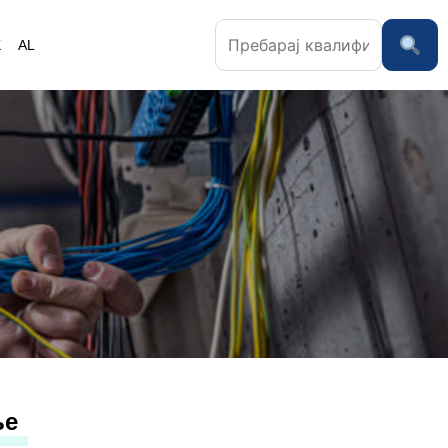
K
AL
ње