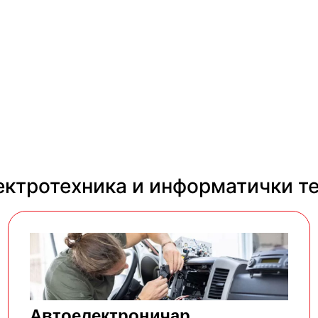
ектротехника и информатички т
Автоелектроничар