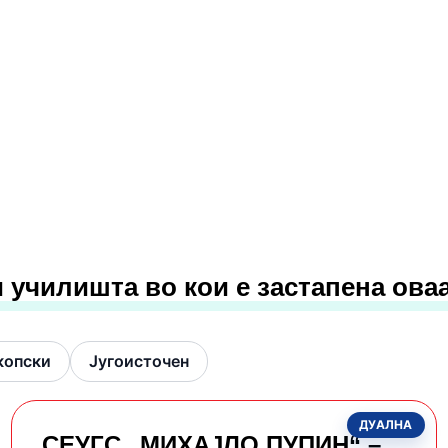
 училишта во кои е застапена ова
копски
Југоисточен
ДУАЛНА
СЕУГС „МИХАЈЛО ПУПИН“ –