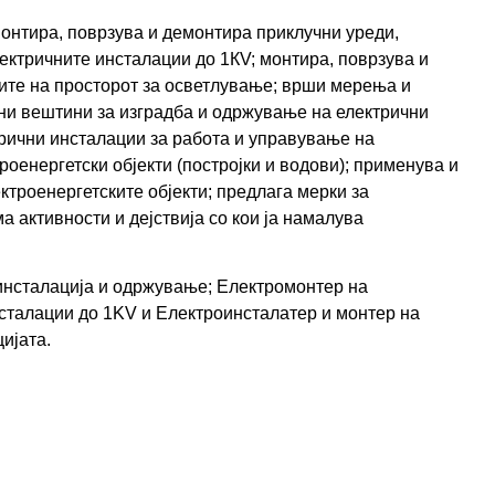
монтира, поврзува и демонтира приклучни уреди,
лектричните инсталации до 1КV; монтира, поврзува и
бите на просторот за осветлување; врши мерења и
ни вештини за изградба и одржување на електрични
трични инсталации за работа и управување на
оенергетски објекти (постројки и водови); применува и
троенергетските објекти; предлага мерки за
 активности и дејствија со кои ја намалува
 инсталација и одржување; Електромонтер на
инсталации до 1KV и Електроинсталатер и монтер на
ијата.