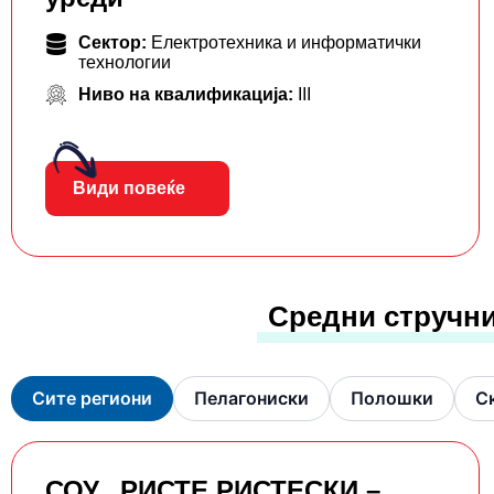
Сектор:
Електротехника и информатички
технологии
Ниво на квалификација:
III
Види повеќе
Средни стручни
Сите региони
Пелагониски
Полошки
С
СОУ „РИСТЕ РИСТЕСКИ –