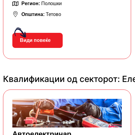
Регион:
Полошки
Општина:
Тетово
Види повеќе
Квалификации од секторот: Ел
Aвтоелектричар