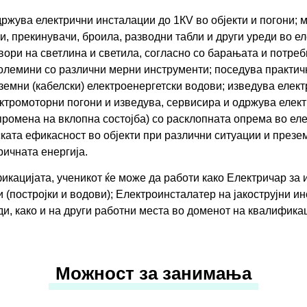
ржува електрични инсталации до 1КV во објекти и погони; 
, прекинувачи, броила, разводни табли и други уреди во е
вори на светлина и светила, согласно со барањата и потре
големини со различни мерни инструменти; поседува практич
земни (кабелски) електроенергетски водови; изведува елек
тромоторни погони и изведува, сервисира и одржува електр
омена на вклопна состојба) со расклопната опрема во елек
ата ефикасност во објекти при различни ситуации и презема
ричната енергија.
икацијатa, ученикот ќе може да работи како Електричар за
и (постројки и водови); Eлектроинсталатер на јакострујни 
и, како и на други работни места во доменот на квалификац
Можност за занимања