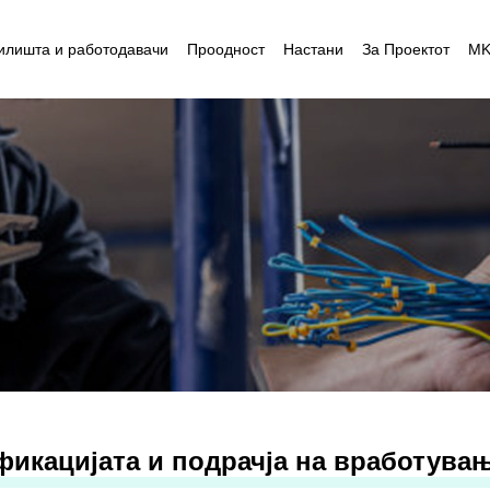
илишта и работодавачи
Проодност
Настани
За Проектот
M
фикацијата и подрачја на вработува