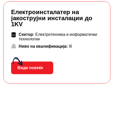
Eлектроинсталатер на
јакострујни инсталации до
1KV
Сектор:
Електротехника и информатички
технологии
Ниво на квалификација:
III
Види повеќе