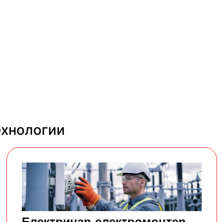
ехнологии
Електричар-електромонтер