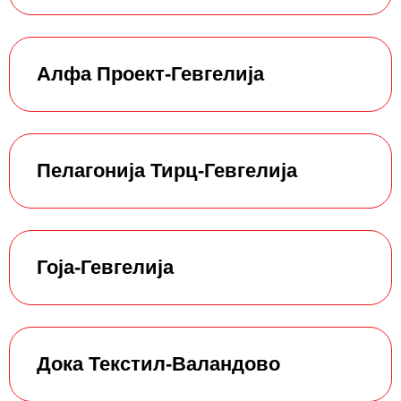
Алфа Проект-Гевгелија
Пелагонија Тирц-Гевгелија
Гоја-Гевгелија
Дока Текстил-Валандово