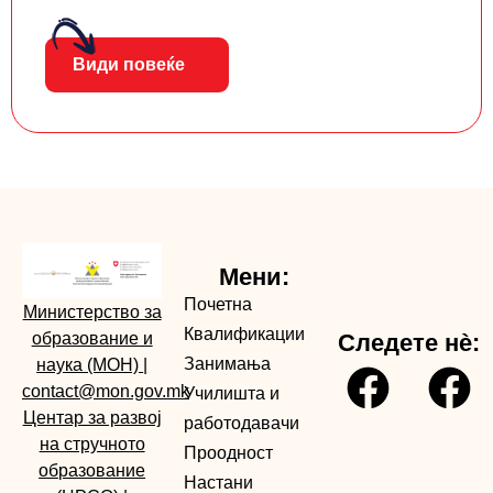
Види повеќе
Мени:
Почетна
Министерство за
Квалификации
образование и
Следете нè:
Занимања
наука (МОН)
|
contact@mon.gov.mk
Училишта и
Центар за развој
работодавачи
на стручното
Проодност
образование
Настани