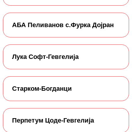
АБА Пеливанов с.Фурка Дојран
Лука Софт-Гевгелија
Старком-Богданци
Перпетум Цоде-Гевгелија