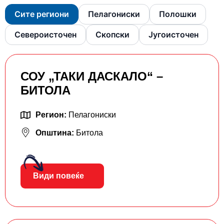
Сите региони
Пелагониски
Полошки
Североисточен
Скопски
Југоисточен
СОУ „ТАКИ ДАСКАЛО“ –
БИТОЛА
Регион:
Пелагониски
Општина:
Битола
Види повеќе