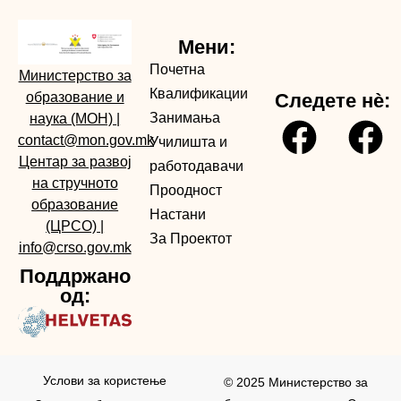
Мени:
Почетна
Министерство за
Квалификации
образование и
Следете нè:
Занимања
наука (МОН)
|
contact@mon.gov.mk
Училишта и
Центар за развој
работодавачи
на стручното
Проодност
образование
Настани
(ЦРСО)
|
За Проектот
info@crso.gov.mk
Поддржано
од:
Услови за користењe
© 2025 Министерство за