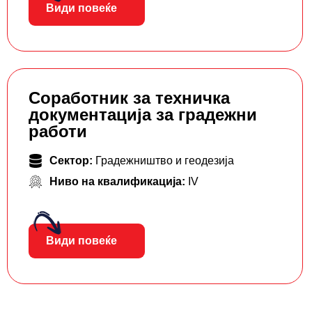
Види повеќе
Соработник за техничка
документација за градежни
работи
Сектор:
Градежништво и геодезија
Ниво на квалификација:
IV
Види повеќе