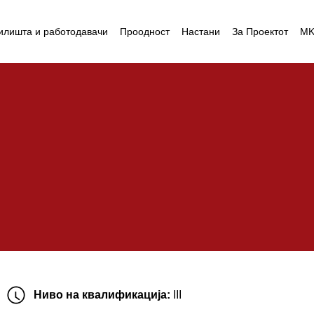
илишта и работодавачи
Проодност
Настани
За Проектот
M
Ниво на квалификација:
III