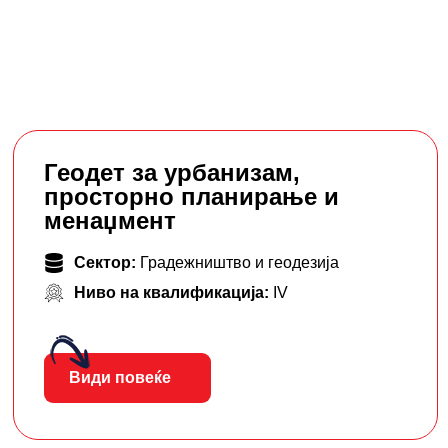
Геодет за урбанизам,
просторно планирање и
менаџмент
Сектор:
Градежништво и геодезија
Ниво на квалификација:
IV
Види повеќе