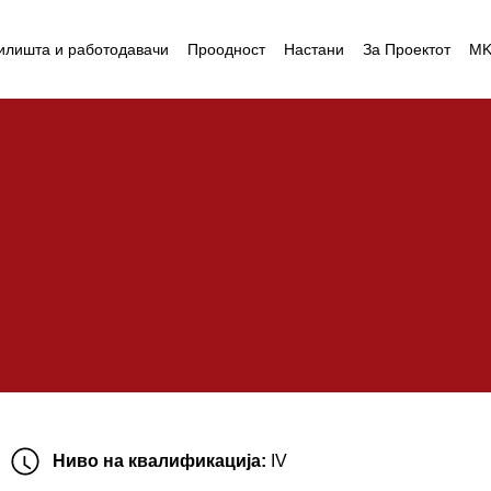
илишта и работодавачи
Проодност
Настани
За Проектот
M
Ниво на квалификација:
IV