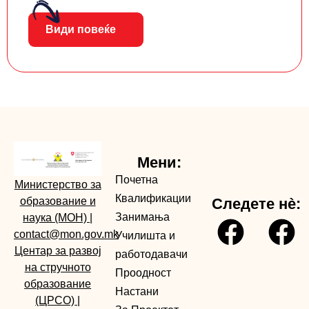
Види повеќе
Мени:
Почетна
Министерство за
Квалификации
образование и
Следете нè:
Занимања
наука (МОН)
|
contact@mon.gov.mk
Училишта и
Центар за развој
работодавачи
на стручното
Проодност
образование
Настани
(ЦРСО)
|