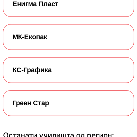
Енигма Пласт
МК-Екопак
КС-Графика
Греен Стар
Останати училишта од регион: