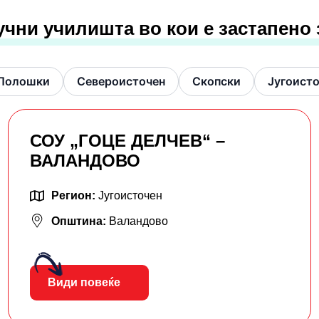
учни училишта во кои е застапено
Полошки
Североисточен
Скопски
Југоист
СОУ „ГОЦЕ ДЕЛЧЕВ“ –
ВАЛАНДОВО
Регион:
Југоисточен
Општина:
Валандово
Види повеќе