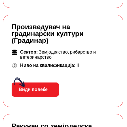
Произведувач на
градинарски култури
(Градинар)
Сектор:
Земјоделство, рибарство и
ветеринарство
Ниво на квалификација:
II
Види повеќе
Ракувач со земјоделска