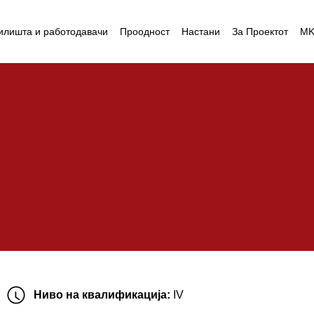
илишта и работодавачи
Проодност
Настани
За Проектот
M
Ниво на квалификација:
IV