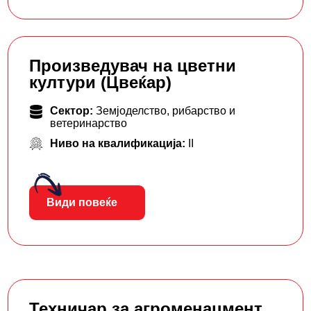
Произведувач на цветни
култури (Цвеќар)
Сектор:
Земјоделство, рибарство и
ветеринарство
Ниво на квалификација:
II
Види повеќе
Техничар за агроменаџмент