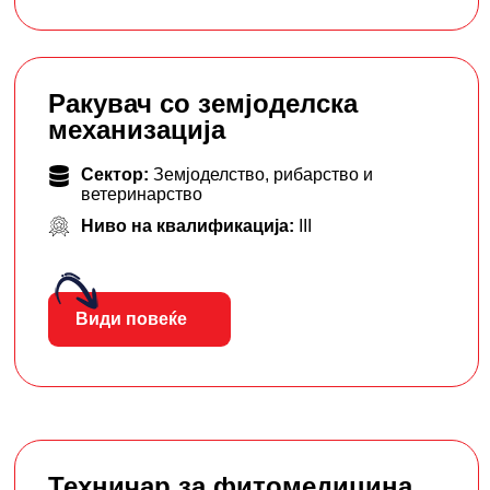
Ракувач со земјоделска
механизација
Сектор:
Земјоделство, рибарство и
ветеринарство
Ниво на квалификација:
III
Види повеќе
Техничар за фитомедицина