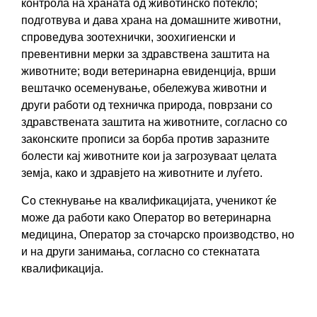
контрола на храната од животинско потекло;
подготвува и дава храна на домашните животни,
спроведува зоотехнички, зоохигиенски и
превентивни мерки за здравствена заштита на
животните; води ветеринарна евиденција, врши
вештачко осеменување, обележува животни и
други работи од техничка природа, поврзани со
здравствената заштита на животните, согласно со
законските прописи за борба против заразните
болести кај животните кои ја загрозуваат целата
земја, како и здравјето на животните и луѓето.
Со стекнување на квалификацијатa, ученикот ќе
може да работи како Оператор во ветеринарна
медицина, Оператор за сточарско производство, но
и на други занимања, согласно со стекнатата
квалификација.