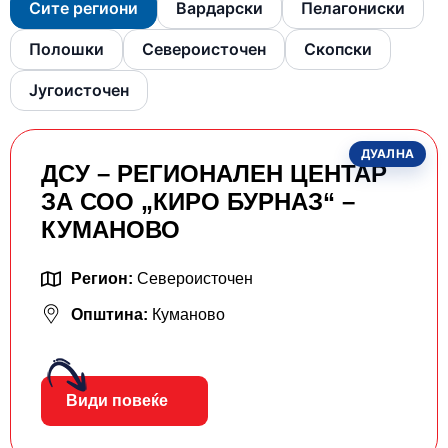
Сите региони
Вардарски
Пелагониски
Полошки
Североисточен
Скопски
Југоисточен
ДУАЛНА
ДСУ – РЕГИОНАЛЕН ЦЕНТАР
ЗА СОО „КИРО БУРНАЗ“ –
КУМАНОВО
Регион:
Североисточен
Општина:
Куманово
Види повеќе