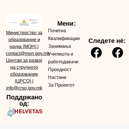
Мени:
Почетна
Министерство за
Квалификации
образование и
Следете нè:
Занимања
наука (МОН)
|
contact@mon.gov.mk
Училишта и
Центар за развој
работодавачи
на стручното
Проодност
образование
Настани
(ЦРСО)
|
За Проектот
info@crso.gov.mk
Поддржано
од: