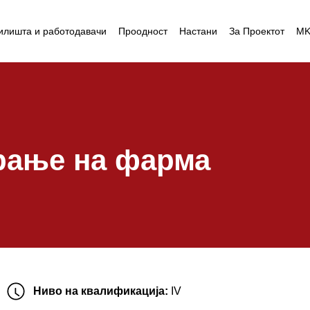
илишта и работодавачи
Проодност
Настани
За Проектот
M
рање на фарма
Ниво на квалификација:
IV