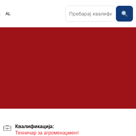
K
AL
Квалификација:
Техничар за агроменаџмент