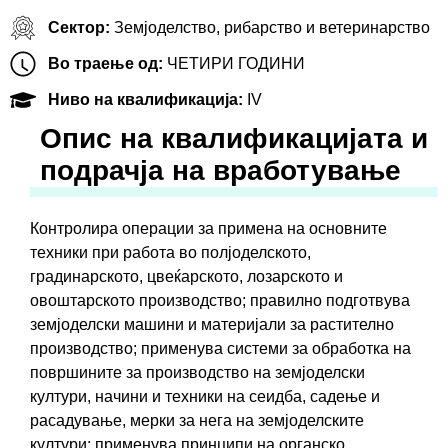
Сектор:
Земјоделство, рибарство и ветеринарство
Во траење од:
ЧЕТИРИ ГОДИНИ
Ниво на квалификација:
IV
Oпис на квалификацијата и
подрачја на вработување
Контролира операции за примена на основните
техники при работа во полјоделското,
градинарското, цвеќарското, лозарското и
овоштарското производство; правилно подготвува
земјоделски машини и материјали за растително
производство; применува системи за обработка на
површините за производство на земјоделски
култури, начини и техники на сеидба, садење и
расадување, мерки за нега на земјоделските
култури; применува принципи на органско