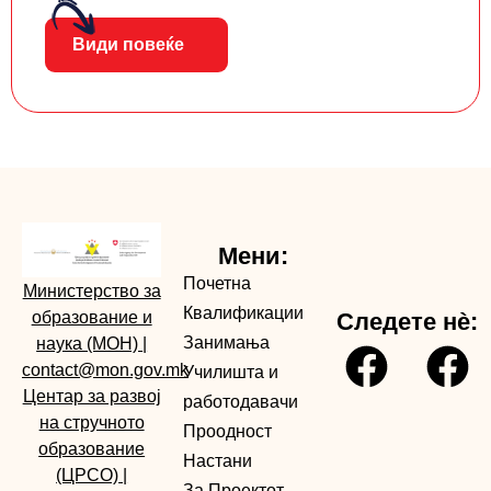
Види повеќе
Мени:
Почетна
Министерство за
Квалификации
образование и
Следете нè:
Занимања
наука (МОН)
|
contact@mon.gov.mk
Училишта и
Центар за развој
работодавачи
на стручното
Проодност
образование
Настани
(ЦРСО)
|
За Проектот