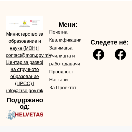
Мени:
Почетна
Министерство за
Квалификации
образование и
Следете нè:
Занимања
наука (МОН)
|
contact@mon.gov.mk
Училишта и
Центар за развој
работодавачи
на стручното
Проодност
образование
Настани
(ЦРСО)
|
За Проектот
info@crso.gov.mk
Поддржано
од: