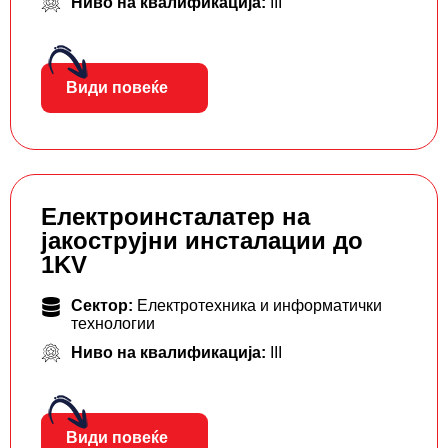
Ниво на квалификација:
III
Види повеќе
Електроинсталатер на
јакострујни инсталации до
1KV
Сектор:
Електротехника и информатички
технологии
Ниво на квалификација:
III
Види повеќе