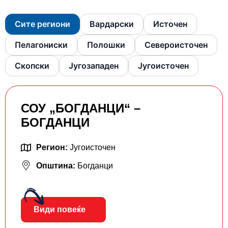
Сите региони
Вардарски
Источен
Пелагониски
Полошки
Североисточен
Скопски
Југозападен
Југоисточен
СОУ „БОГДАНЦИ“ –
БОГДАНЦИ
Регион:
Југоисточен
Општина:
Богданци
Види повеќе