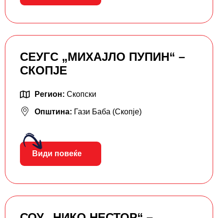
СЕУГС „МИХАЈЛО ПУПИН“ –
СКОПЈЕ
Регион:
Скопски
Општина:
Гази Баба (Скопје)
Види повеќе
СОУ „НИКО НЕСТОР“ –