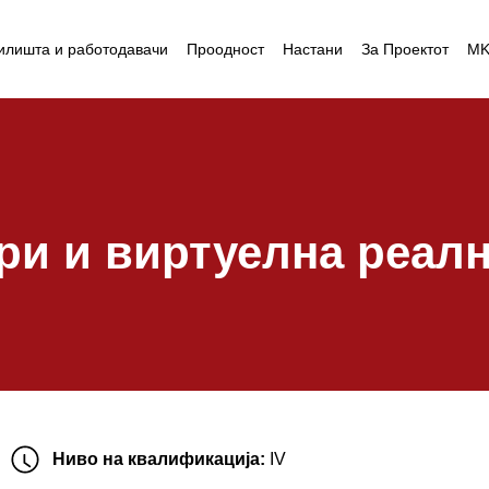
илишта и работодавачи
Проодност
Настани
За Проектот
M
ри и виртуелна реал
Ниво на квалификација:
IV