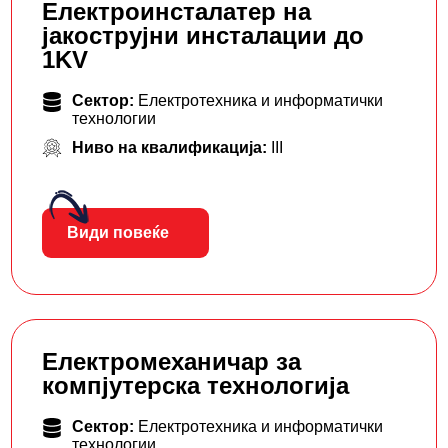
Електроинсталатер на
јакострујни инсталации до
1KV
Сектор:
Електротехника и информатички
технологии
Ниво на квалификација:
III
Види повеќе
Електромеханичар за
компјутерска технологија
Сектор:
Електротехника и информатички
технологии