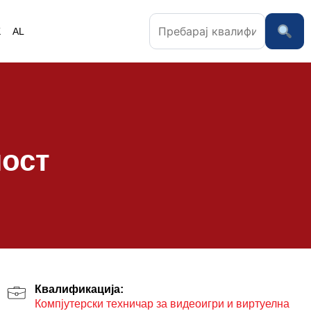
K
AL
ност
Квалификација:
Компјутерски техничар за видеоигри и виртуелна