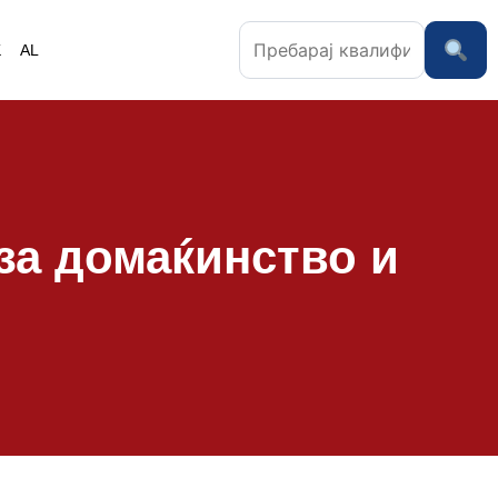
K
AL
за домаќинство и