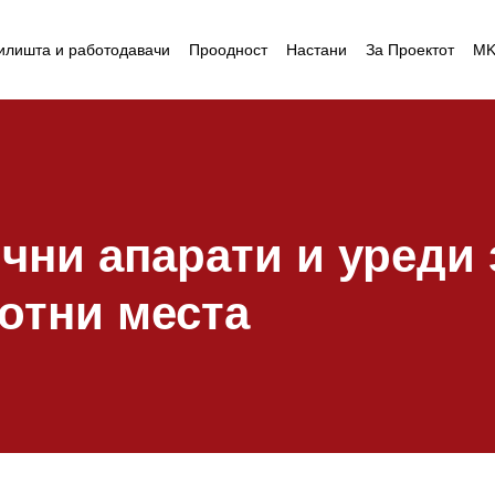
илишта и работодавачи
Проодност
Настани
За Проектот
M
чни апарати и уреди 
ботни места