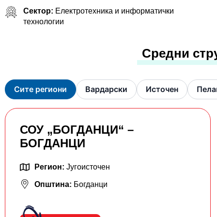
Сектор:
Електротехника и информатички
технологии
Средни стр
Сите региони
Вардарски
Источен
Пела
СОУ „БОГДАНЦИ“ –
БОГДАНЦИ
Регион:
Југоисточен
Општина:
Богданци