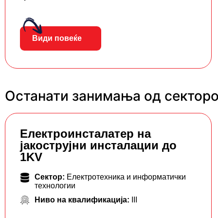
Види повеќе
Останати занимања од секторо
Eлектроинсталатер на
јакострујни инсталации до
1KV
Сектор:
Електротехника и информатички
технологии
Ниво на квалификација:
III