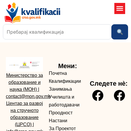
Училишта
Мени:
Почетна
Министерство за
Квалификации
образование и
Следете нè:
Занимања
наука (МОН)
|
contact@mon.gov.mk
Училишта и
Центар за развој
работодавачи
на стручното
Проодност
образование
Настани
(ЦРСО)
|
За Проектот