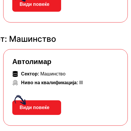
Види повеќе
от: Машинство
Автолимар
Сектор:
Машинство
Ниво на квалификација:
III
Види повеќе