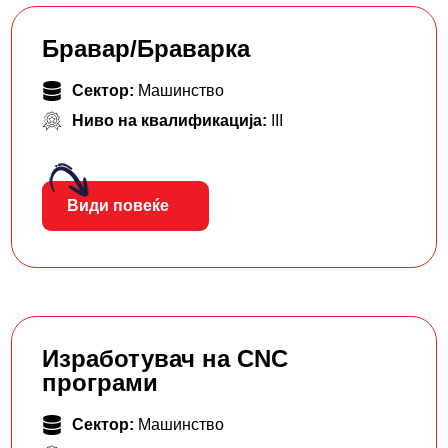
Бравар/Браварка
Сектор:
Машинство
Ниво на квалификација:
III
Види повеќе
Изработувач на CNC
програми
Сектор:
Машинство