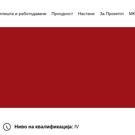
илишта и работодавачи
Проодност
Настани
За Проектот
M
Ниво на квалификација:
IV