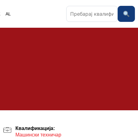
K
AL
Квалификација:
Машински техничар