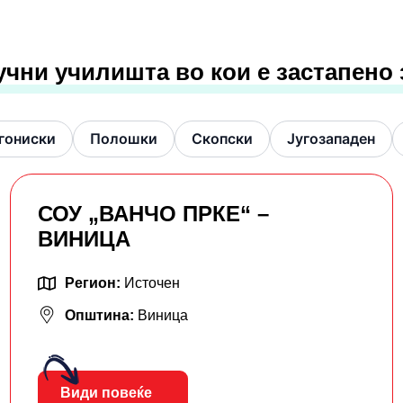
учни училишта во кои е застапено
гониски
Полошки
Скопски
Југозападен
СОУ „ВАНЧО ПРКЕ“ –
ВИНИЦА
Регион:
Источен
Општина:
Виница
Види повеќе