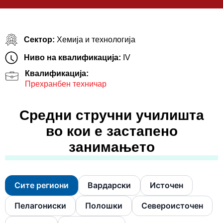
Сектор:
Хемија и технологија
Ниво на квалификација:
IV
Квалификација:
Прехранбен техничар
Средни стручни училишта
во кои е застапено
занимањето
Сите региони
Вардарски
Источен
Пелагониски
Полошки
Североисточен