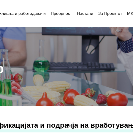
илишта и работодавачи
Проодност
Настани
За Проектот
M
р
фикацијата и подрачја на вработува