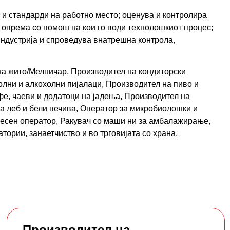
 и стандарди на работно место; оценува и контролира
 опрема со помош на кои го води технолошкиот процес;
ндустрија и спроведува внатрешна контрола,
на жито/Мелничар, Производител на кондиторски
олни и алкохолни пијалаци, Производител на пиво и
фе, чаеви и додатоци на јадења, Производител на
а леб и бели печива, Оператор за микробиолошки и
цесен оператор, Ракувач со маши ни за амбалажирање,
тории, занаетчиство и во трговијата со храна.
Производител на