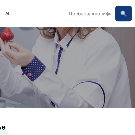
K
AL
ње