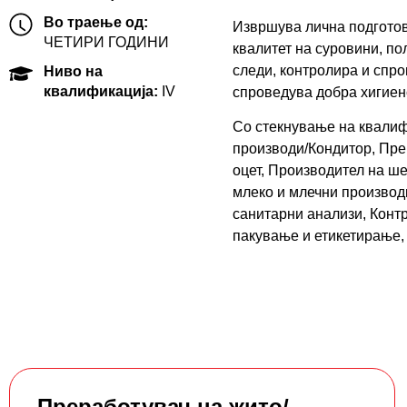
Во траење од:
Извршува лична подготов
ЧЕТИРИ ГОДИНИ
квалитет на суровини, п
следи, контролира и спр
Ниво на
квалификација:
IV
спроведува добра хигиен
Со стекнување на квалиф
производи/Кондитор, Пре
оцет, Производител на ше
млеко и млечни производ
санитарни анализи, Конт
пакување и етикетирање, 
Преработувач на жито/