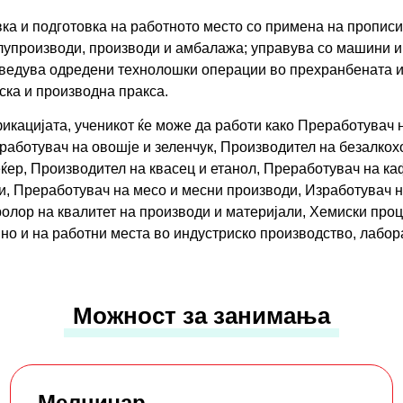
ка и подготовка на работното место со примена на прописи
олупроизводи, производи и амбалажа; управува со машини и
оведува одредени технолошки операции во прехранбената и
ска и производна пракса.
икацијата, ученикот ќе може да работи како Преработувач 
работувач на овошје и зеленчук, Производител на безалкох
ќер, Производител на квасец и етанол, Преработувач на ка
и, Преработувач на месо и месни производи, Изработувач н
ролор на квалитет на производи и материјали, Хемиски про
но и на работни места во индустриско производство, лабора
Можност за занимања
Мелничар