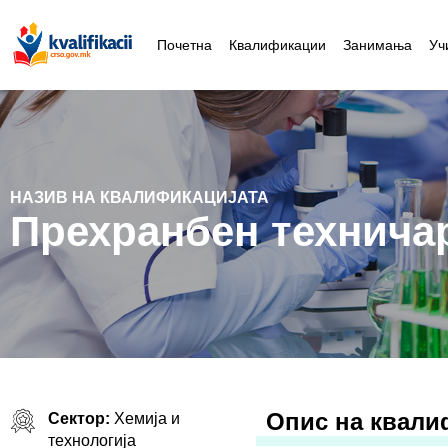
Почетна
Квалификации
Занимања
Уч
НАЗИВ НА КВАЛИФИКАЦИЈАТА
Прехранбен технича
Oпис на квали
Сектор:
Хемија и
технологија