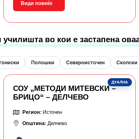
Види повеќе
 училишта во кои е застапена ова
гониски
Полошки
Североисточен
Скопски
ДУАЛНА
СОУ „МЕТОДИ МИТЕВСКИ –
БРИЦО“ – ДЕЛЧЕВО
Регион:
Источен
Општина:
Делчево