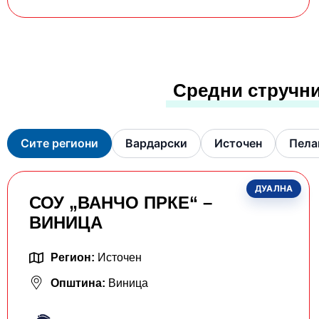
Средни стручни
Сите региони
Вардарски
Источен
Пела
ДУАЛНА
СОУ „ВАНЧО ПРКЕ“ –
ВИНИЦА
Регион:
Источен
Општина:
Виница