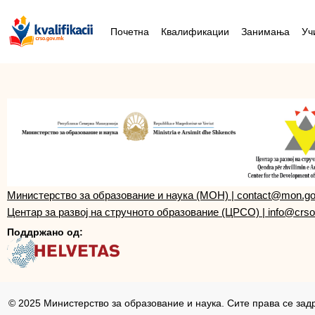
Почетна
Квалификации
Занимања
Уч
Министерство за образование и наука (МОН)
|
contact@mon.g
Центар за развој на стручното образование (ЦРСО)
|
info@crso
Поддржано од:
© 2025 Министерство за образование и наука. Сите права се зад