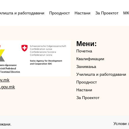
илишта и работодавачи
Проодност
Настани
За Проектот
M
Мени:
Почетна
Квалификации
Занимања
Училишта и работодавачи
ov.mk
Проодност
.gov.mk
Настани
За Проектот
Услови 
ржани.