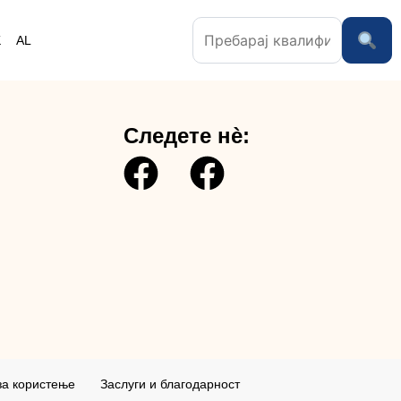
K
AL
Следете нè:
за користењe
Заслуги и благодарност