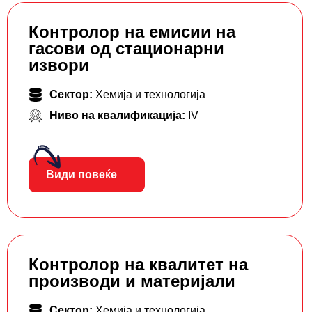
Контролор на емисии на
гасови од стационарни
извори
Сектор:
Хемија и технологија
Ниво на квалификација:
IV
Види повеќе
Контролор на квалитет на
производи и материјали
Сектор:
Хемија и технологија