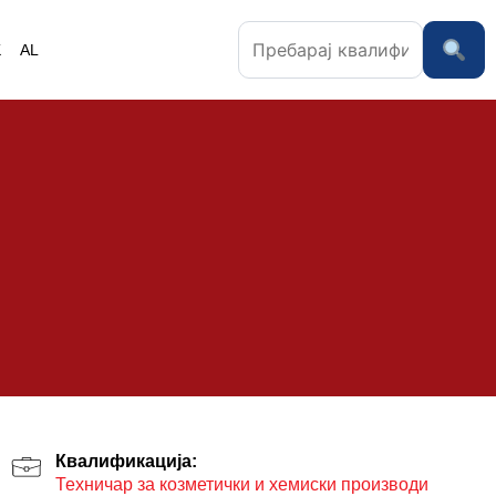
K
AL
Квалификација:
Техничар за козметички и хемиски производи