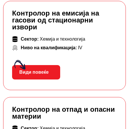
Контролор на емисија на
гасови од стационарни
извори
Сектор:
Хемија и технологија
Ниво на квалификација:
IV
Види повеќе
Контролор на отпад и опасни
материи
Сектор:
Хемија и технологија