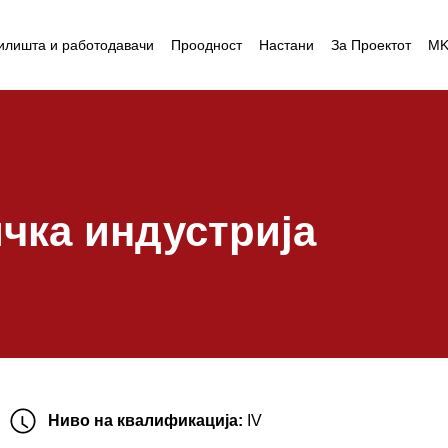
илишта и работодавачи
Проодност
Настани
За Проектот
M
чка индустрија
Ниво на квалификација:
IV