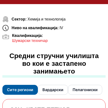
Сектор:
Хемија и технологија
Ниво на квалификација:
IV
Квалификација:
Шумарски техничар
Средни стручни училишта
во кои е застапено
занимањето
Сите региони
Вардарски
Пелагониски