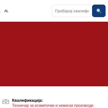
K
AL
Квалификација:
Техничар за козметички и хемиски производи