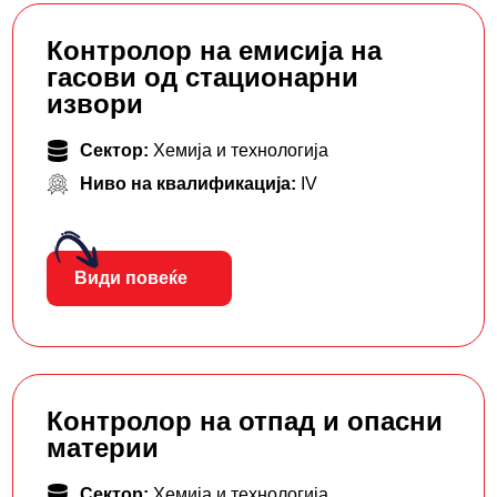
Контролор на емисија на
гасови од стационарни
извори
Сектор:
Хемија и технологија
Ниво на квалификација:
IV
Види повеќе
Контролор на отпад и опасни
материи
Сектор:
Хемија и технологија