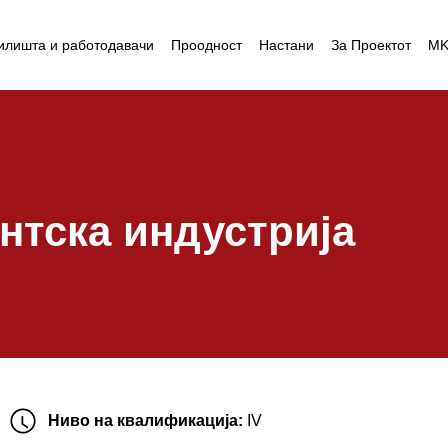
илишта и работодавачи
Проодност
Настани
За Проектот
M
нтска индустрија
Ниво на квалификација:
IV