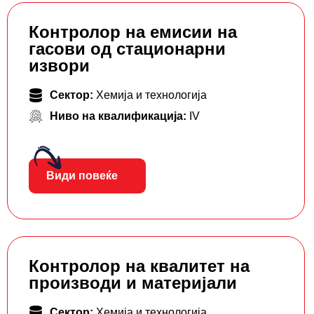
Контролор на емисии на
гасови од стационарни
извори
Сектор:
Хемија и технологија
Ниво на квалификација:
IV
Види повеќе
Контролор на квалитет на
производи и материјали
Сектор:
Хемија и технологија