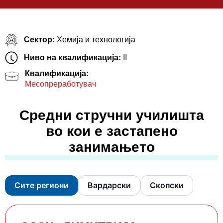
Сектор:
Хемија и технологија
Ниво на квалификација:
II
Квалификација:
Месопреработувач
Средни стручни училишта
во кои е застапено
занимањето
Сите региони
Вардарски
Скопски