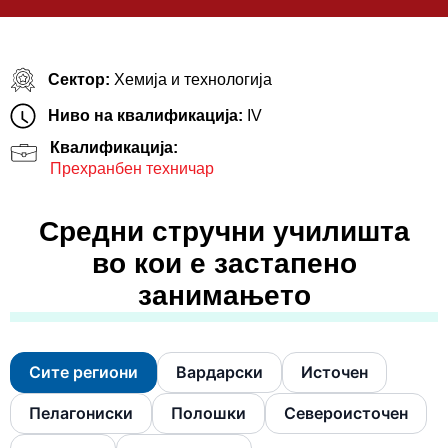
Сектор:
Хемија и технологија
Ниво на квалификација:
IV
Квалификација:
Прехранбен техничар
Средни стручни училишта
во кои е застапено
занимањето
Сите региони
Вардарски
Источен
Пелагониски
Полошки
Североисточен